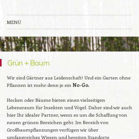
Dortants
Green Support
MENÜ
Zum Inhalt springen
Grün + Baum
Wir sind Gärtner aus Leidenschaft! Und ein Garten ohne
Pflanzen ist mehr denn je ein
No-Go.
Hecken oder Bäume bieten einen vielseitigen
Lebensraum für Insekten und Vögel. Daher sind wir auch
hier Ihr idealer Partner, wenn es um die Schaffung von
neuen grünen Bereichen geht. Im Bereich von
Großbaumpflanzungen verfügen wir über
umfangreiches Wissen und bereiten Standorte